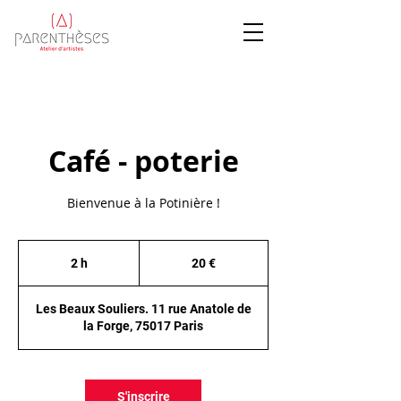
Café - poterie
Bienvenue à la Potinière !
20
euros
2 h
2
20 €
h
Les Beaux Souliers. 11 rue Anatole de
la Forge, 75017 Paris
S'inscrire