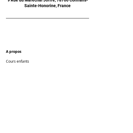
9 Rue du Maréchal Joffre, 78700 Conflans-
Sainte-Honorine, France
A propos
Cours enfants
Cours ado
Cours adultes
Autres activités
École sur mesure
L'équipe
Contact
Inscription
Planning
Mon compte