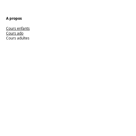
A propos
Cours enfants
Cours ado
Cours adultes
Autres activités
École sur mesure
L'équipe
Contact
Inscription
Planning
Mon compte
Suivez nos actualités