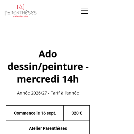
Ado
dessin/peinture -
mercredi 14h
Année 2026/27 - Tarif à l'année
320
euros
Commence le 16 sept.
C
320 €
o
m
Atelier Parenthèses
m