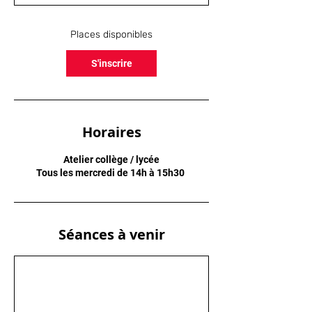
e
n
c
Places disponibles
e
l
S'inscrire
e
1
6
s
e
Horaires
p
t
Atelier collège / lycée
.
Tous les mercredi de 14h à 15h30
Séances à venir